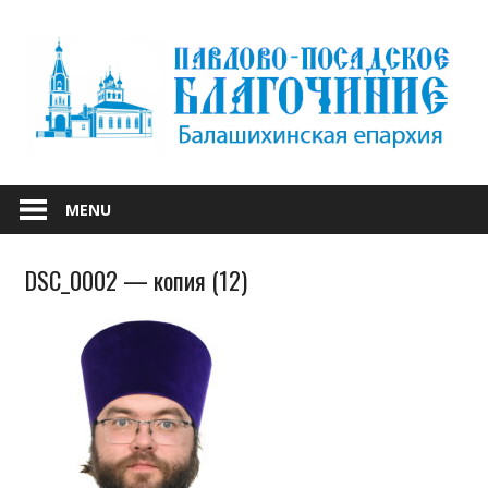
Skip
to
content
БАЛАШИХИНСКОЙ ЕПАРХИИ
ПАВЛОВО-
MENU
ПОСАДСКОЕ
DSC_0002 — копия (12)
БЛАГОЧИНИЕ