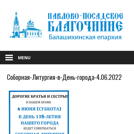
Skip
to
content
БАЛАШИХИНСКОЙ ЕПАРХИИ
ПАВЛОВО-
MENU
ПОСАДСКОЕ
Соборная-Литургия-в-День-города-4.06.2022
БЛАГОЧИНИЕ