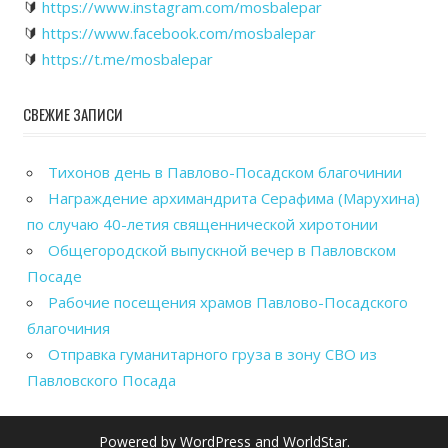
🔰
https://www.instagram.com/mosbalepar
🔰
https://www.facebook.com/mosbalepar
🔰
https://t.me/mosbalepar
СВЕЖИЕ ЗАПИСИ
Тихонов день в Павлово-Посадском благочинии
Награждение архимандрита Серафима (Марухина)
по случаю 40-летия священнической хиротонии
Общегородской выпускной вечер в Павловском
Посаде
Рабочие посещения храмов Павлово-Посадского
благочиния
Отправка гуманитарного груза в зону СВО из
Павловского Посада
Powered by
WordPress
and
WorldStar
.