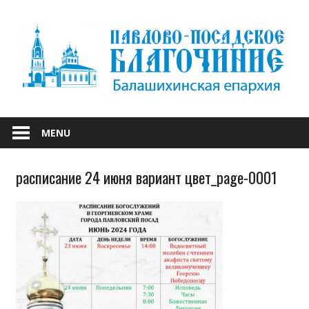
Skip
to
content
БАЛАШИХИНСКОЙ ЕПАРХИИ
ПАВЛОВО-
MENU
ПОСАДСКОЕ
расписание 24 июня вариант цвет_page-0001
БЛАГОЧИНИЕ