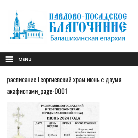
Skip
to
content
БАЛАШИХИНСКОЙ ЕПАРХИИ
ПАВЛОВО-
MENU
ПОСАДСКОЕ
расписание Георгиевский храм июнь с двумя
БЛАГОЧИНИЕ
акафистами_page-0001