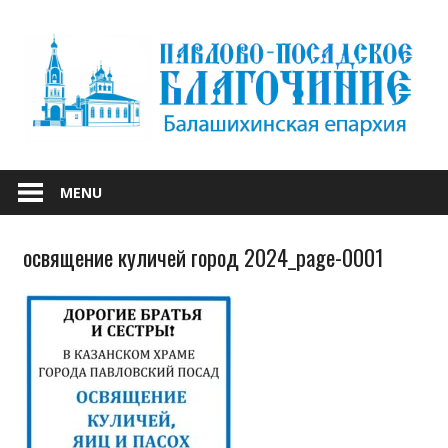
Skip
to
content
БАЛАШИХИНСКОЙ ЕПАРХИИ
ПАВЛОВО-
MENU
ПОСАДСКОЕ
освящение куличей город 2024_page-0001
БЛАГОЧИНИЕ