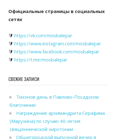
Официальные страницы в социальных
сетях
🔰
https://vk.com/mosbalepar
🔰
https://www.instagram.com/mosbalepar
🔰
https://www.facebook.com/mosbalepar
🔰
https://t.me/mosbalepar
СВЕЖИЕ ЗАПИСИ
Тихонов день в Павлово-Посадском
благочинии
Награждение архимандрита Серафима
(Марухина) по случаю 40-летия
священнической хиротонии
Общегородской выпускной вечер в