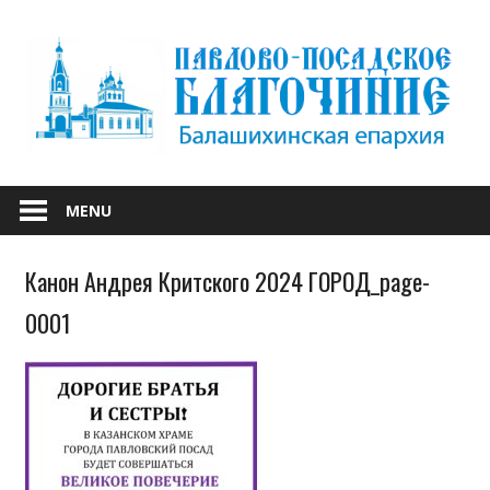
Skip
to
content
БАЛАШИХИНСКОЙ ЕПАРХИИ
ПАВЛОВО-
MENU
ПОСАДСКОЕ
Канон Андрея Критского 2024 ГОРОД_page-
БЛАГОЧИНИЕ
0001