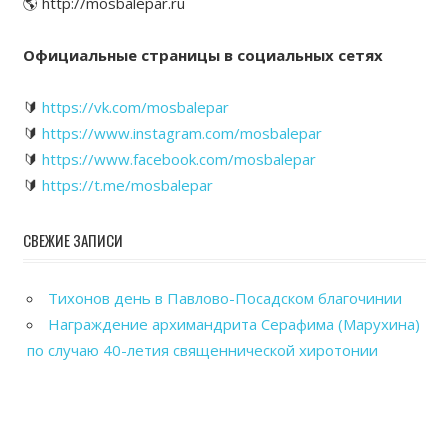
🌎 http://mosbalepar.ru
Официальные страницы в социальных сетях
🔰
https://vk.com/mosbalepar
🔰
https://www.instagram.com/mosbalepar
🔰
https://www.facebook.com/mosbalepar
🔰
https://t.me/mosbalepar
СВЕЖИЕ ЗАПИСИ
Тихонов день в Павлово-Посадском благочинии
Награждение архимандрита Серафима (Марухина)
по случаю 40-летия священнической хиротонии
Общегородской выпускной вечер в Павловском
Посаде
Рабочие посещения храмов Павлово-Посадского