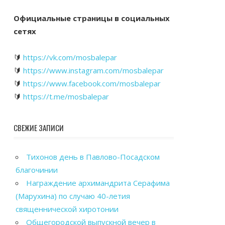
Официальные страницы в социальных
сетях
🔰
https://vk.com/mosbalepar
🔰
https://www.instagram.com/mosbalepar
🔰
https://www.facebook.com/mosbalepar
🔰
https://t.me/mosbalepar
СВЕЖИЕ ЗАПИСИ
Тихонов день в Павлово-Посадском
благочинии
Награждение архимандрита Серафима
(Марухина) по случаю 40-летия
священнической хиротонии
Общегородской выпускной вечер в