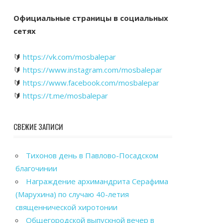
Официальные страницы в социальных
сетях
🔰
https://vk.com/mosbalepar
🔰
https://www.instagram.com/mosbalepar
🔰
https://www.facebook.com/mosbalepar
🔰
https://t.me/mosbalepar
СВЕЖИЕ ЗАПИСИ
Тихонов день в Павлово-Посадском
благочинии
Награждение архимандрита Серафима
(Марухина) по случаю 40-летия
священнической хиротонии
Общегородской выпускной вечер в