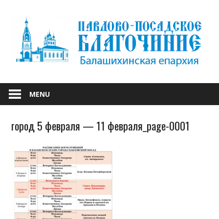
Skip
to
content
БАЛАШИХИНСКОЙ ЕПАРХИИ
ПАВЛОВО-
MENU
ПОСАДСКОЕ
город 5 февраля — 11 февраля_page-0001
БЛАГОЧИНИЕ