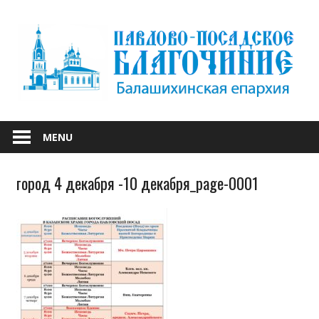
Skip
to
content
БАЛАШИХИНСКОЙ ЕПАРХИИ
ПАВЛОВО-
MENU
ПОСАДСКОЕ
город 4 декабря -10 декабря_page-0001
БЛАГОЧИНИЕ