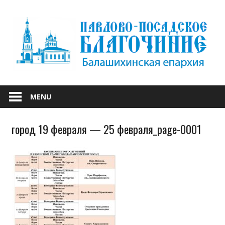
Skip
to
content
БАЛАШИХИНСКОЙ ЕПАРХИИ
ПАВЛОВО-
MENU
ПОСАДСКОЕ
город 19 февраля — 25 февраля_page-0001
БЛАГОЧИНИЕ