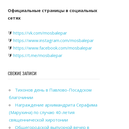
Официальные страницы в социальных
сетях
🔰
https://vk.com/mosbalepar
🔰
https://www.instagram.com/mosbalepar
🔰
https://www.facebook.com/mosbalepar
🔰
https://t.me/mosbalepar
СВЕЖИЕ ЗАПИСИ
Тихонов день в Павлово-Посадском
благочинии
Награждение архимандрита Серафима
(Марухина) по случаю 40-летия
священнической хиротонии
Общегородской выпускной вечер в