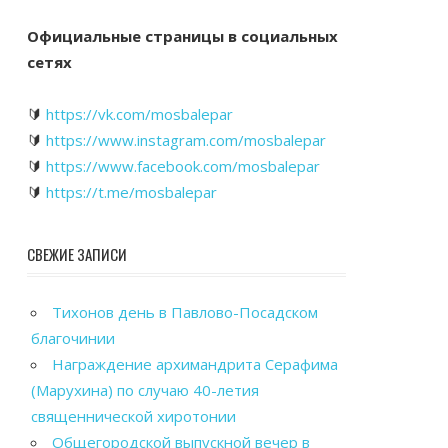
Официальные страницы в социальных
сетях
🔰
https://vk.com/mosbalepar
🔰
https://www.instagram.com/mosbalepar
🔰
https://www.facebook.com/mosbalepar
🔰
https://t.me/mosbalepar
СВЕЖИЕ ЗАПИСИ
Тихонов день в Павлово-Посадском
благочинии
Награждение архимандрита Серафима
(Марухина) по случаю 40-летия
священнической хиротонии
Общегородской выпускной вечер в