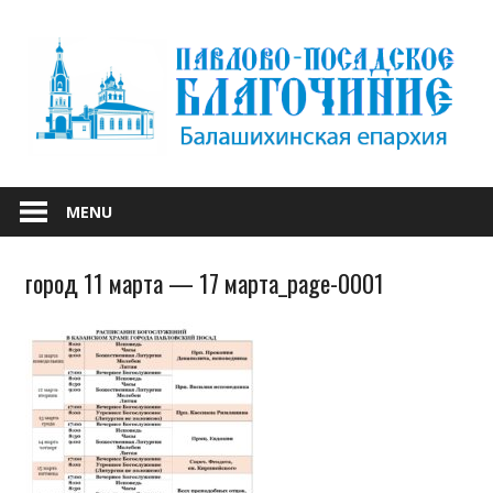
Skip
to
content
БАЛАШИХИНСКОЙ ЕПАРХИИ
ПАВЛОВО-
MENU
ПОСАДСКОЕ
город 11 марта — 17 марта_page-0001
БЛАГОЧИНИЕ