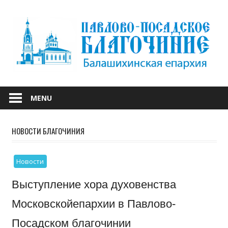
Skip
to
content
БАЛАШИХИНСКОЙ ЕПАРХИИ
ПАВЛОВО-
MENU
ПОСАДСКОЕ
НОВОСТИ БЛАГОЧИНИЯ
БЛАГОЧИНИЕ
Новости
Выступление хора духовенства
Московскойепархии в Павлово-
Посадском благочинии