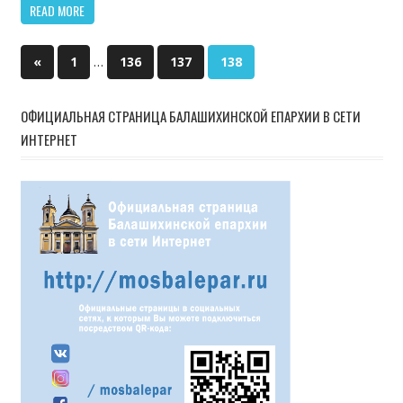
READ MORE
…
«
Previous
1
136
137
138
Навигация
Posts
по
ОФИЦИАЛЬНАЯ СТРАНИЦА БАЛАШИХИНСКОЙ ЕПАРХИИ В СЕТИ
ИНТЕРНЕТ
записям