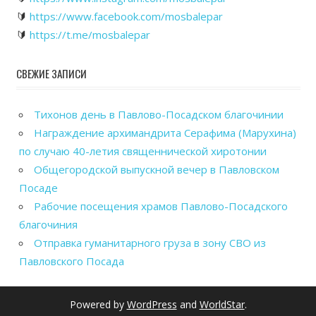
🔰
https://www.facebook.com/mosbalepar
🔰
https://t.me/mosbalepar
СВЕЖИЕ ЗАПИСИ
Тихонов день в Павлово-Посадском благочинии
Награждение архимандрита Серафима (Марухина)
по случаю 40-летия священнической хиротонии
Общегородской выпускной вечер в Павловском
Посаде
Рабочие посещения храмов Павлово-Посадского
благочиния
Отправка гуманитарного груза в зону СВО из
Павловского Посада
Powered by
WordPress
and
WorldStar
.