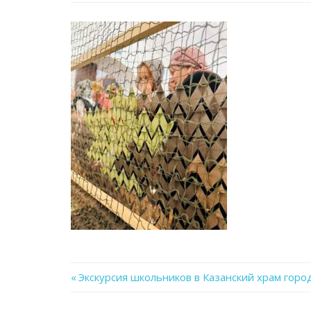
Previous
Экскурсия школьников в Казанский храм горо
Навигация
Post: