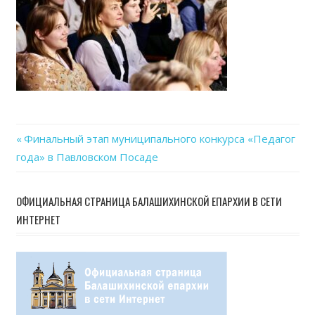
27
at
09.1
Previous
Финальный этап муниципального конкурса «Педагог
Навигация
года» в Павловском Посаде
Post:
по
ОФИЦИАЛЬНАЯ СТРАНИЦА БАЛАШИХИНСКОЙ ЕПАРХИИ В СЕТИ
записям
ИНТЕРНЕТ