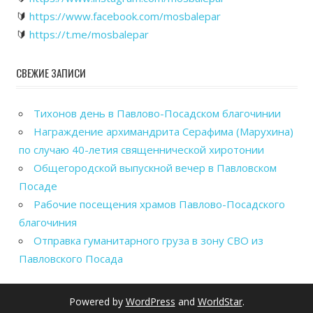
🔰
https://www.facebook.com/mosbalepar
🔰
https://t.me/mosbalepar
СВЕЖИЕ ЗАПИСИ
Тихонов день в Павлово-Посадском благочинии
Награждение архимандрита Серафима (Марухина)
по случаю 40-летия священнической хиротонии
Общегородской выпускной вечер в Павловском
Посаде
Рабочие посещения храмов Павлово-Посадского
благочиния
Отправка гуманитарного груза в зону СВО из
Павловского Посада
Powered by
WordPress
and
WorldStar
.