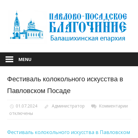
Skip
to
content
БАЛАШИХИНСКОЙ ЕПАРХИИ
ПАВЛОВО-
MENU
ПОСАДСКОЕ
Фестиваль колокольного искусства в
БЛАГОЧИНИЕ
Павловском Посаде
01.07.2024
Администратор
Комментарии
к
отключены
запи
Фес
коло
Фестиваль колокольного искусства в Павловском
иску