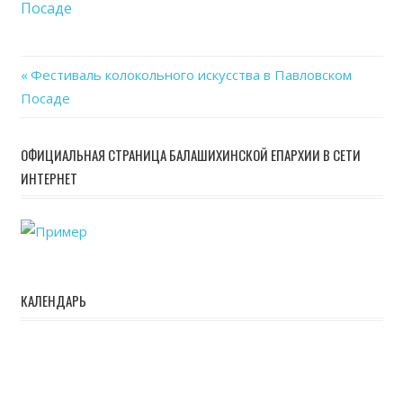
Посаде
в
Пав
Пос
Previous
Фестиваль колокольного искусства в Павловском
Навигация
Посаде
Post:
по
ОФИЦИАЛЬНАЯ СТРАНИЦА БАЛАШИХИНСКОЙ ЕПАРХИИ В СЕТИ
записям
ИНТЕРНЕТ
КАЛЕНДАРЬ