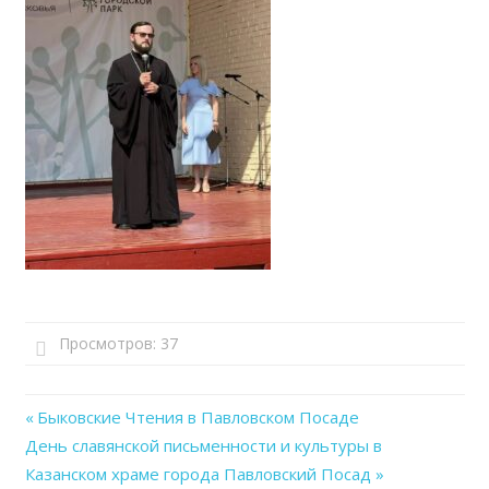
Просмотров:
37
Previous
Быковские Чтения в Павловском Посаде
Навигация
Next
День славянской письменности и культуры в
Post:
Post:
Казанском храме города Павловский Посад
по