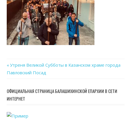
22
at
21.0
Previous
Утреня Великой Субботы в Казанском храме города
Навигация
Павловский Посад
Post:
по
ОФИЦИАЛЬНАЯ СТРАНИЦА БАЛАШИХИНСКОЙ ЕПАРХИИ В СЕТИ
записям
ИНТЕРНЕТ