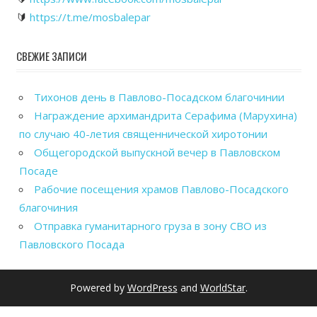
🔰
https://t.me/mosbalepar
СВЕЖИЕ ЗАПИСИ
Тихонов день в Павлово-Посадском благочинии
Награждение архимандрита Серафима (Марухина)
по случаю 40-летия священнической хиротонии
Общегородской выпускной вечер в Павловском
Посаде
Рабочие посещения храмов Павлово-Посадского
благочиния
Отправка гуманитарного груза в зону СВО из
Павловского Посада
Powered by
WordPress
and
WorldStar
.