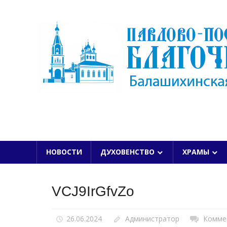
Skip
to
content
БАЛАШИХИНСКОЙ ЕПАРХИИ
НОВОСТИ
ДУХОВЕНСТВО
ХРАМЫ
VCJ9IrGfvZo
26.06.2024
Администратор
Комме