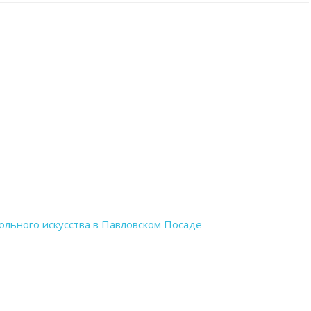
записи
VCJ9IrGfvZo
ольного искусства в Павловском Посаде