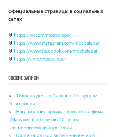
Официальные страницы в социальных
сетях
🔰
https://vk.com/mosbalepar
🔰
https://www.instagram.com/mosbalepar
🔰
https://www.facebook.com/mosbalepar
🔰
https://t.me/mosbalepar
СВЕЖИЕ ЗАПИСИ
Тихонов день в Павлово-Посадском
благочинии
Награждение архимандрита Серафима
(Марухина) по случаю 40-летия
священнической хиротонии
Общегородской выпускной вечер в