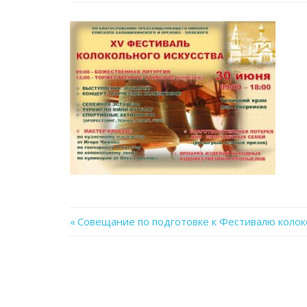
Previous
Совещание по подготовке к Фестивалю колок
Навигация
Post:
по
записям