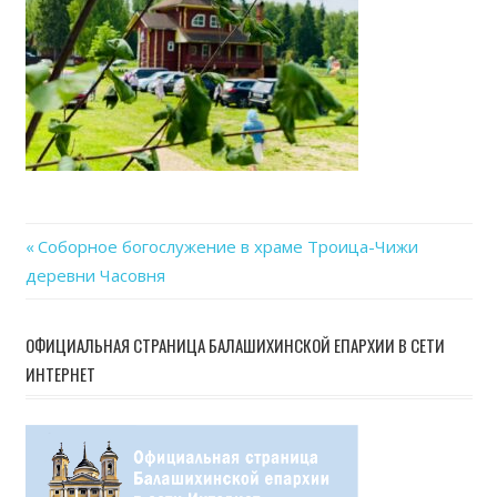
13
at
14.1
Previous
Соборное богослужение в храме Троица-Чижи
Навигация
деревни Часовня
Post:
по
ОФИЦИАЛЬНАЯ СТРАНИЦА БАЛАШИХИНСКОЙ ЕПАРХИИ В СЕТИ
записям
ИНТЕРНЕТ