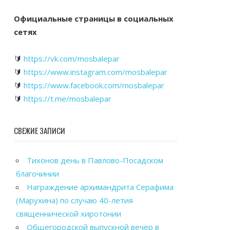
Официальные страницы в социальных
сетях
🔰
https://vk.com/mosbalepar
🔰
https://www.instagram.com/mosbalepar
🔰
https://www.facebook.com/mosbalepar
🔰
https://t.me/mosbalepar
СВЕЖИЕ ЗАПИСИ
Тихонов день в Павлово-Посадском
благочинии
Награждение архимандрита Серафима
(Марухина) по случаю 40-летия
священнической хиротонии
Общегородской выпускной вечер в