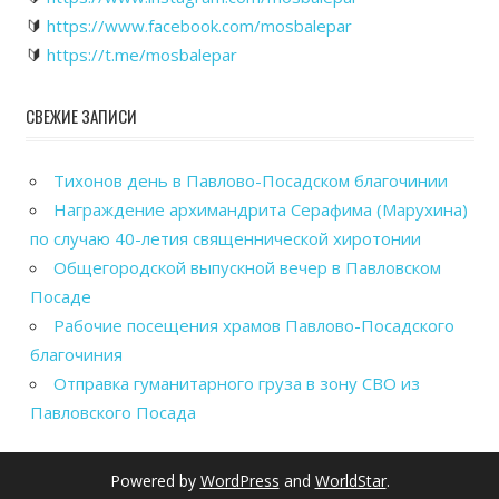
🔰
https://www.facebook.com/mosbalepar
🔰
https://t.me/mosbalepar
СВЕЖИЕ ЗАПИСИ
Тихонов день в Павлово-Посадском благочинии
Награждение архимандрита Серафима (Марухина)
по случаю 40-летия священнической хиротонии
Общегородской выпускной вечер в Павловском
Посаде
Рабочие посещения храмов Павлово-Посадского
благочиния
Отправка гуманитарного груза в зону СВО из
Павловского Посада
Powered by
WordPress
and
WorldStar
.