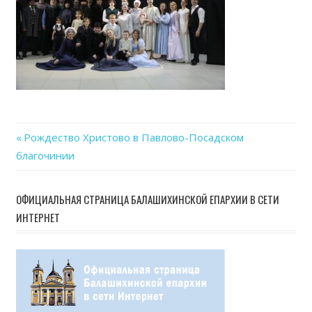
14
at
19.5
Previous
Рождество Христово в Павлово-Посадском
Навигация
благочинии
Post:
по
ОФИЦИАЛЬНАЯ СТРАНИЦА БАЛАШИХИНСКОЙ ЕПАРХИИ В СЕТИ
записям
ИНТЕРНЕТ