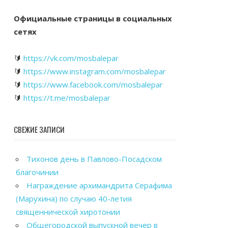
Официальные страницы в социальных
сетях
🔰
https://vk.com/mosbalepar
🔰
https://www.instagram.com/mosbalepar
🔰
https://www.facebook.com/mosbalepar
🔰
https://t.me/mosbalepar
СВЕЖИЕ ЗАПИСИ
Тихонов день в Павлово-Посадском
благочинии
Награждение архимандрита Серафима
(Марухина) по случаю 40-летия
священнической хиротонии
Общегородской выпускной вечер в