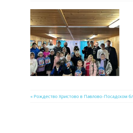
Previous
Рождество Христово в Павлово-Посадском б
Навигация
Post:
по
записям