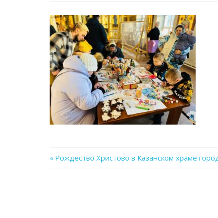
Previous
Рождество Христово в Казанском храме горо
Навигация
Post:
по
записям