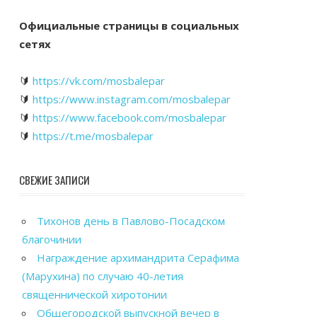
Официальные страницы в социальных
сетях
🔰
https://vk.com/mosbalepar
🔰
https://www.instagram.com/mosbalepar
🔰
https://www.facebook.com/mosbalepar
🔰
https://t.me/mosbalepar
СВЕЖИЕ ЗАПИСИ
Тихонов день в Павлово-Посадском
благочинии
Награждение архимандрита Серафима
(Марухина) по случаю 40-летия
священнической хиротонии
Общегородской выпускной вечер в