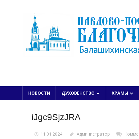
Skip
to
content
БАЛАШИХИНСКОЙ ЕПАРХИИ
НОВОСТИ
ДУХОВЕНСТВО
ХРАМЫ
iJgc9SjzJRA
11.01.2024
Администратор
Комме