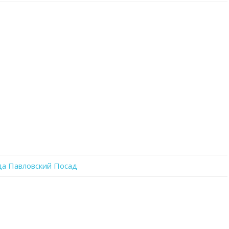
записи
iJgc9SjzJRA
да Павловский Посад