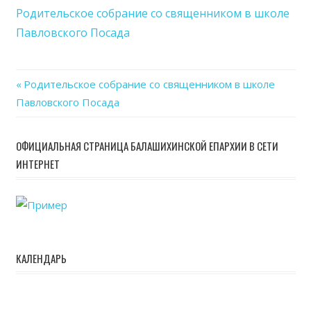
собр
Родительское собрание со священником в школе
со
Павловского Посада
свя
в
шко
Previous
Родительское собрание со священником в школе
Павл
Навигация
Павловского Посада
Post:
Пос
по
ОФИЦИАЛЬНАЯ СТРАНИЦА БАЛАШИХИНСКОЙ ЕПАРХИИ В СЕТИ
записям
ИНТЕРНЕТ
КАЛЕНДАРЬ