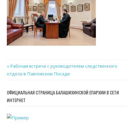
04
at
18.1
Previous
Рабочая встреча с руководителем следственного
Навигация
отдела в Павловском Посаде
Post:
по
ОФИЦИАЛЬНАЯ СТРАНИЦА БАЛАШИХИНСКОЙ ЕПАРХИИ В СЕТИ
записям
ИНТЕРНЕТ