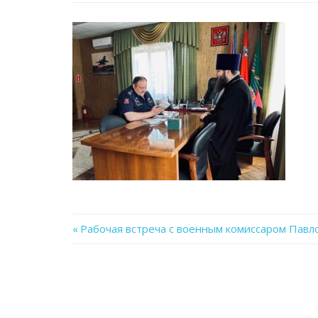
Previous
Рабочая встреча с военным комиссаром Павло
Навигация
Post:
по
записям