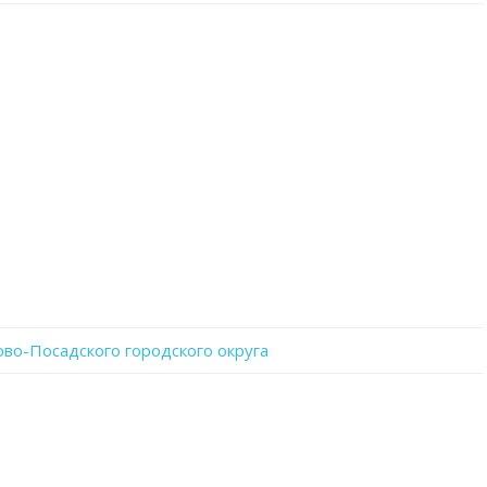
записи
0QvIgHplXjk
во-Посадского городского округа