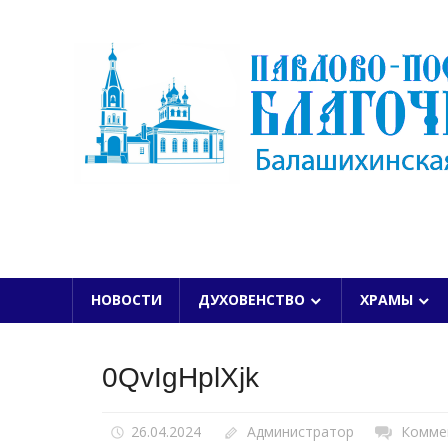
Skip
to
content
БАЛАШИХИНСКОЙ ЕПАРХИИ
НОВОСТИ
ДУХОВЕНСТВО
ХРАМЫ
0QvIgHplXjk
26.04.2024
Администратор
Комме