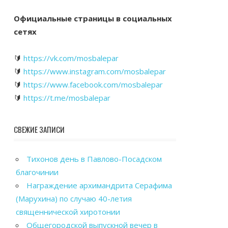
Официальные страницы в социальных
сетях
🔰
https://vk.com/mosbalepar
🔰
https://www.instagram.com/mosbalepar
🔰
https://www.facebook.com/mosbalepar
🔰
https://t.me/mosbalepar
СВЕЖИЕ ЗАПИСИ
Тихонов день в Павлово-Посадском
благочинии
Награждение архимандрита Серафима
(Марухина) по случаю 40-летия
священнической хиротонии
Общегородской выпускной вечер в