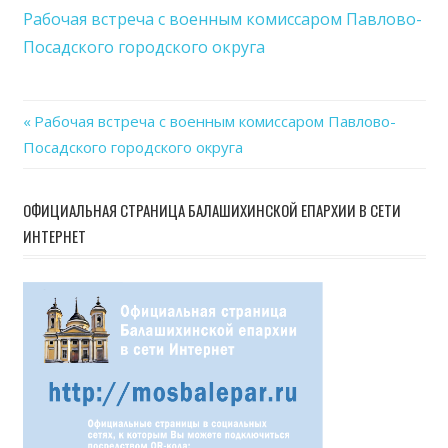
встр
Рабочая встреча с военным комиссаром Павлово-
с
Посадского городского округа
вое
ком
Павл
Previous
Рабочая встреча с военным комиссаром Павлово-
Поса
Навигация
Посадского городского округа
Post:
горо
окру
по
ОФИЦИАЛЬНАЯ СТРАНИЦА БАЛАШИХИНСКОЙ ЕПАРХИИ В СЕТИ
записям
ИНТЕРНЕТ