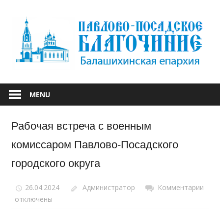
Skip
to
content
БАЛАШИХИНСКОЙ ЕПАРХИИ
ПАВЛОВО-
MENU
ПОСАДСКОЕ
Рабочая встреча с военным
БЛАГОЧИНИЕ
комиссаром Павлово-Посадского
городского округа
26.04.2024
Администратор
Комментарии
к
отключены
запи
Раб