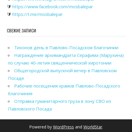
🔰
https://www.facebook.com/mosbalepar
🔰
https://t.me/mosbalepar
СВЕЖИЕ ЗАПИСИ
Тихонов день в Павлово-Посадском благочинии
Награждение архимандрита Серафима (Марухина)
по случаю 40-летия священнической хиротонии
Общегородской выпускной вечер в Павловском
Посаде
Рабочие посещения храмов Павлово-Посадского
благочиния
Отправка гуманитарного груза в зону СВО из
Павловского Посада
Powered by
WordPress
and
WorldStar
.