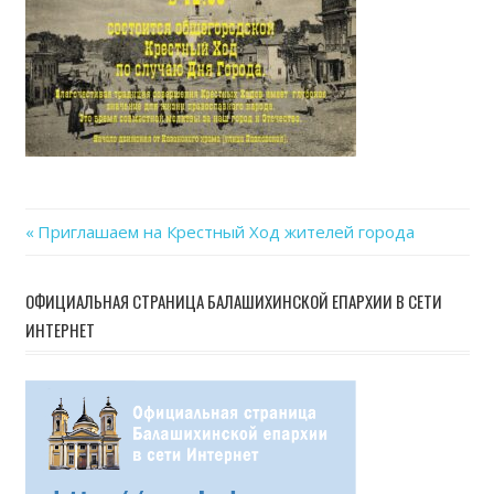
24
at
20.2
Previous
Приглашаем на Крестный Ход жителей города
Навигация
Post:
по
ОФИЦИАЛЬНАЯ СТРАНИЦА БАЛАШИХИНСКОЙ ЕПАРХИИ В СЕТИ
ИНТЕРНЕТ
записям