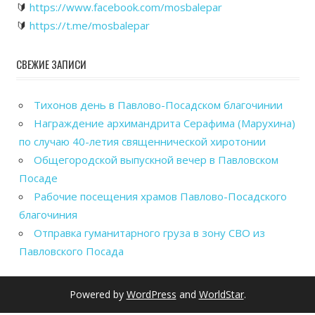
🔰
https://www.facebook.com/mosbalepar
🔰
https://t.me/mosbalepar
СВЕЖИЕ ЗАПИСИ
Тихонов день в Павлово-Посадском благочинии
Награждение архимандрита Серафима (Марухина)
по случаю 40-летия священнической хиротонии
Общегородской выпускной вечер в Павловском
Посаде
Рабочие посещения храмов Павлово-Посадского
благочиния
Отправка гуманитарного груза в зону СВО из
Павловского Посада
Powered by
WordPress
and
WorldStar
.