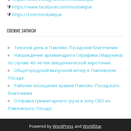
🔰
https://www.facebook.com/mosbalepar
🔰
https://t.me/mosbalepar
СВЕЖИЕ ЗАПИСИ
Тихонов день в Павлово-Посадском благочинии
Награждение архимандрита Серафима (Марухина)
по случаю 40-летия священнической хиротонии
Общегородской выпускной вечер в Павловском
Посаде
Рабочие посещения храмов Павлово-Посадского
благочиния
Отправка гуманитарного груза в зону СВО из
Павловского Посада
Powered by
WordPress
and
WorldStar
.