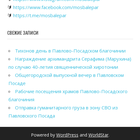
🔰
https://www.facebook.com/mosbalepar
🔰
https://t.me/mosbalepar
СВЕЖИЕ ЗАПИСИ
Тихонов день в Павлово-Посадском благочинии
Награждение архимандрита Серафима (Марухина)
по случаю 40-летия священнической хиротонии
Общегородской выпускной вечер в Павловском
Посаде
Рабочие посещения храмов Павлово-Посадского
благочиния
Отправка гуманитарного груза в зону СВО из
Павловского Посада
Powered by
WordPress
and
WorldStar
.