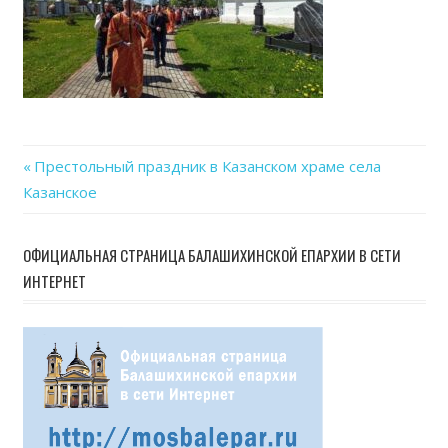
22
at
18.3
Previous
Престольный праздник в Казанском храме села
Навигация
Казанское
Post:
по
ОФИЦИАЛЬНАЯ СТРАНИЦА БАЛАШИХИНСКОЙ ЕПАРХИИ В СЕТИ
записям
ИНТЕРНЕТ