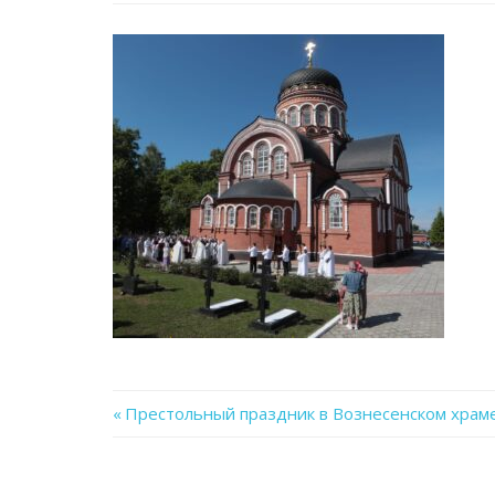
Previous
Престольный праздник в Вознесенском храм
Навигация
Post:
по