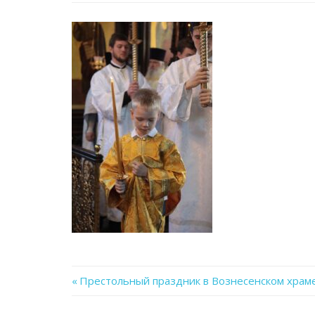
Previous
Престольный праздник в Вознесенском храм
Навигация
Post: