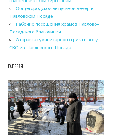
священнической хиротонии
Общегородской выпускной вечер в
Павловском Посаде
Рабочие посещения храмов Павлово-
Посадского благочиния
Отправка гуманитарного груза в зону
СВО из Павловского Посада
ГАЛЕРЕЯ