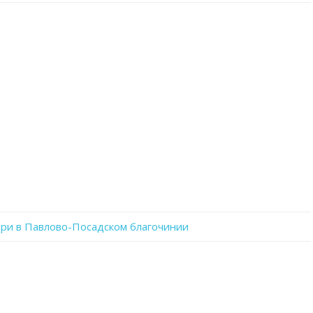
записи
aarMbP1mVLs
ри в Павлово-Посадском благочинии