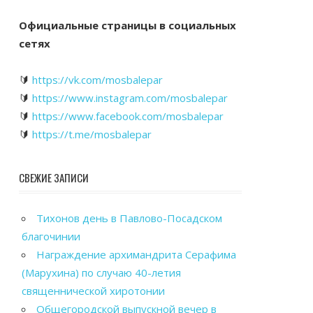
Официальные страницы в социальных
сетях
🔰
https://vk.com/mosbalepar
🔰
https://www.instagram.com/mosbalepar
🔰
https://www.facebook.com/mosbalepar
🔰
https://t.me/mosbalepar
СВЕЖИЕ ЗАПИСИ
Тихонов день в Павлово-Посадском
благочинии
Награждение архимандрита Серафима
(Марухина) по случаю 40-летия
священнической хиротонии
Общегородской выпускной вечер в