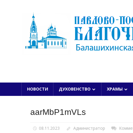
Skip
to
content
БАЛАШИХИНСКОЙ ЕПАРХИИ
НОВОСТИ
ДУХОВЕНСТВО
ХРАМЫ
aarMbP1mVLs
08.11.2023
Администратор
Комме