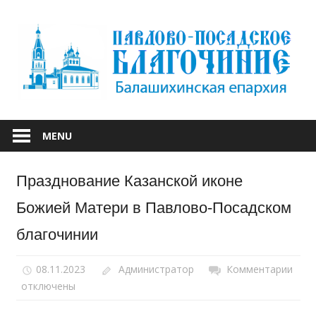
Skip
to
content
БАЛАШИХИНСКОЙ ЕПАРХИИ
ПАВЛОВО-
MENU
ПОСАДСКОЕ
Празднование Казанской иконе
БЛАГОЧИНИЕ
Божией Матери в Павлово-Посадском
благочинии
08.11.2023
Администратор
Комментарии
к
отключены
запи
Праз