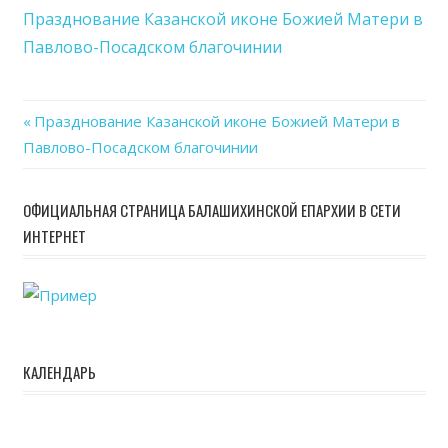
Каза
Празднование Казанской иконе Божией Матери в
икон
Павлово-Посадском благочинии
Бож
Мат
в
Previous
Празднование Казанской иконе Божией Матери в
Павл
Навигация
Павлово-Посадском благочинии
Post:
Пос
благ
по
ОФИЦИАЛЬНАЯ СТРАНИЦА БАЛАШИХИНСКОЙ ЕПАРХИИ В СЕТИ
записям
ИНТЕРНЕТ
КАЛЕНДАРЬ