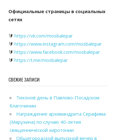
Официальные страницы в социальных
сетях
🔰
https://vk.com/mosbalepar
🔰
https://www.instagram.com/mosbalepar
🔰
https://www.facebook.com/mosbalepar
🔰
https://t.me/mosbalepar
СВЕЖИЕ ЗАПИСИ
Тихонов день в Павлово-Посадском
благочинии
Награждение архимандрита Серафима
(Марухина) по случаю 40-летия
священнической хиротонии
Общегородской выпускной вечер в