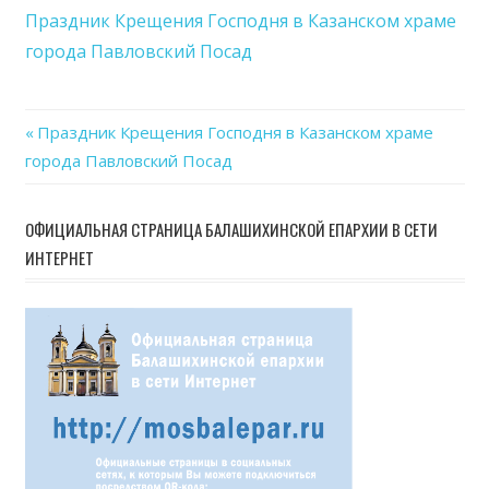
Кре
Праздник Крещения Господня в Казанском храме
Госп
города Павловский Посад
в
Каза
хра
Previous
Праздник Крещения Господня в Казанском храме
горо
Навигация
города Павловский Посад
Post:
Павл
Пос
по
ОФИЦИАЛЬНАЯ СТРАНИЦА БАЛАШИХИНСКОЙ ЕПАРХИИ В СЕТИ
записям
ИНТЕРНЕТ