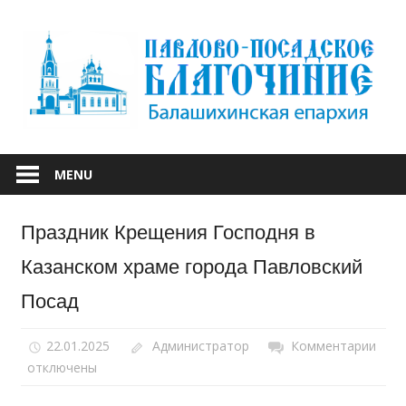
Skip
to
content
БАЛАШИХИНСКОЙ ЕПАРХИИ
ПАВЛОВО-
MENU
ПОСАДСКОЕ
Праздник Крещения Господня в
БЛАГОЧИНИЕ
Казанском храме города Павловский
Посад
22.01.2025
Администратор
Комментарии
к
отключены
запи
Праз