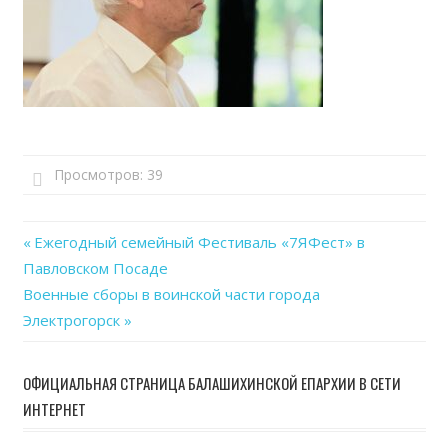
Просмотров:
39
Previous
Ежегодный семейный Фестиваль «7ЯФест» в
Навигация
Павловском Посаде
Post:
Next
Военные сборы в воинской части города
по
Post:
Электрогорск
записям
ОФИЦИАЛЬНАЯ СТРАНИЦА БАЛАШИХИНСКОЙ ЕПАРХИИ В СЕТИ
ИНТЕРНЕТ