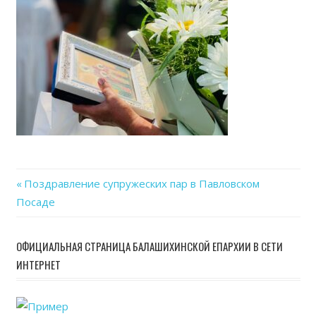
07-
08
at
10.09
Previous
Поздравление супружеских пар в Павловском
Навигация
Посаде
Post:
по
ОФИЦИАЛЬНАЯ СТРАНИЦА БАЛАШИХИНСКОЙ ЕПАРХИИ В СЕТИ
записям
ИНТЕРНЕТ