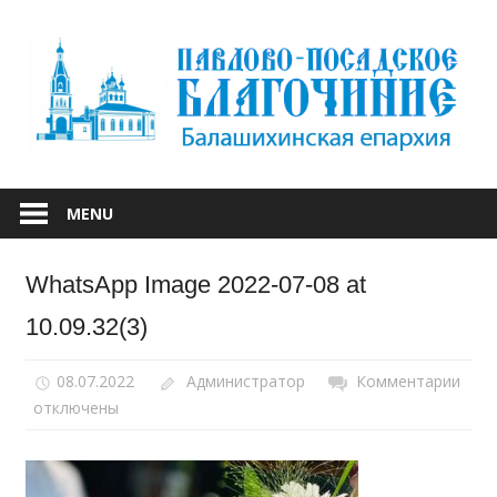
Skip
to
content
БАЛАШИХИНСКОЙ ЕПАРХИИ
ПАВЛОВО-
MENU
ПОСАДСКОЕ
WhatsApp Image 2022-07-08 at
БЛАГОЧИНИЕ
10.09.32(3)
08.07.2022
Администратор
Комментарии
к
отключены
запи
Wha
Ima
2022