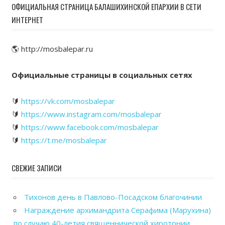
ОФИЦИАЛЬНАЯ СТРАНИЦА БАЛАШИХИНСКОЙ ЕПАРХИИ В СЕТИ
ИНТЕРНЕТ
🌎 http://mosbalepar.ru
Официальные страницы в социальных сетях
🔰
https://vk.com/mosbalepar
🔰
https://www.instagram.com/mosbalepar
🔰
https://www.facebook.com/mosbalepar
🔰
https://t.me/mosbalepar
СВЕЖИЕ ЗАПИСИ
Тихонов день в Павлово-Посадском благочинии
Награждение архимандрита Серафима (Марухина)
по случаю 40-летия священнической хиротонии