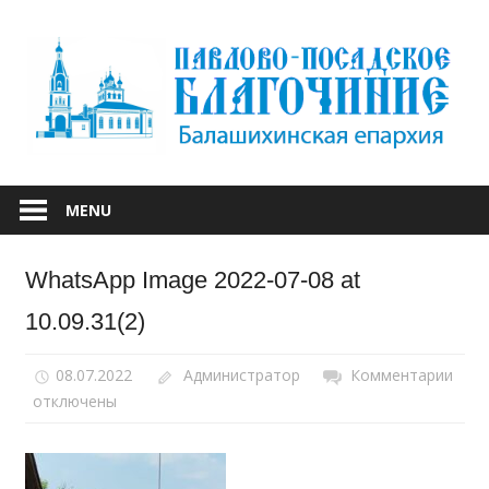
Skip
to
content
БАЛАШИХИНСКОЙ ЕПАРХИИ
ПАВЛОВО-
MENU
ПОСАДСКОЕ
WhatsApp Image 2022-07-08 at
БЛАГОЧИНИЕ
10.09.31(2)
08.07.2022
Администратор
Комментарии
к
отключены
запи
Wha
Ima
2022