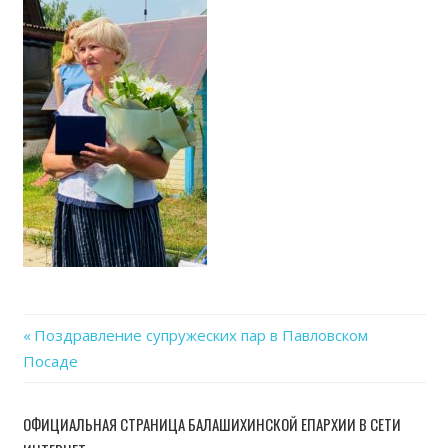
07-
08
at
10.09
Previous
Поздравление супружеских пар в Павловском
Навигация
Посаде
Post:
по
ОФИЦИАЛЬНАЯ СТРАНИЦА БАЛАШИХИНСКОЙ ЕПАРХИИ В СЕТИ
записям