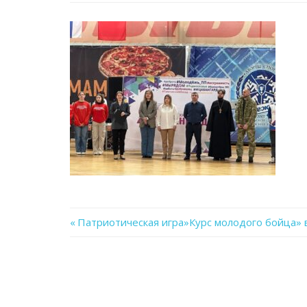
Previous
Патриотическая игра»Курс молодого бойца» 
Навигация
Post:
по
записям