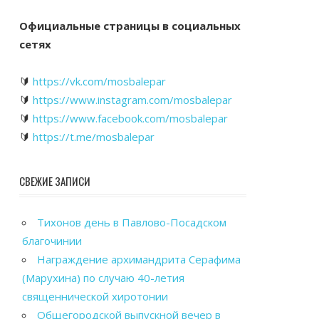
Официальные страницы в социальных
сетях
🔰
https://vk.com/mosbalepar
🔰
https://www.instagram.com/mosbalepar
🔰
https://www.facebook.com/mosbalepar
🔰
https://t.me/mosbalepar
СВЕЖИЕ ЗАПИСИ
Тихонов день в Павлово-Посадском
благочинии
Награждение архимандрита Серафима
(Марухина) по случаю 40-летия
священнической хиротонии
Общегородской выпускной вечер в