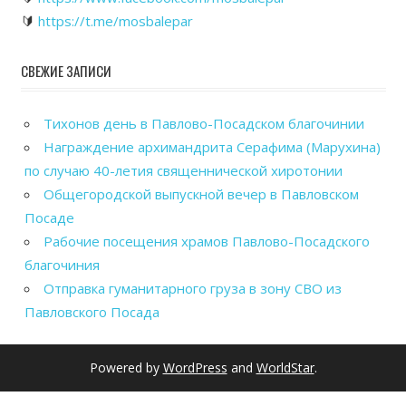
🔰
https://t.me/mosbalepar
СВЕЖИЕ ЗАПИСИ
Тихонов день в Павлово-Посадском благочинии
Награждение архимандрита Серафима (Марухина)
по случаю 40-летия священнической хиротонии
Общегородской выпускной вечер в Павловском
Посаде
Рабочие посещения храмов Павлово-Посадского
благочиния
Отправка гуманитарного груза в зону СВО из
Павловского Посада
Powered by
WordPress
and
WorldStar
.