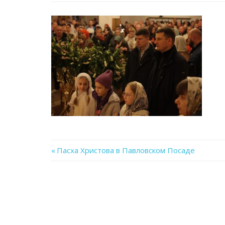
Previous
Пасха Христова в Павловском Посаде
Навигация
Post:
по
записям