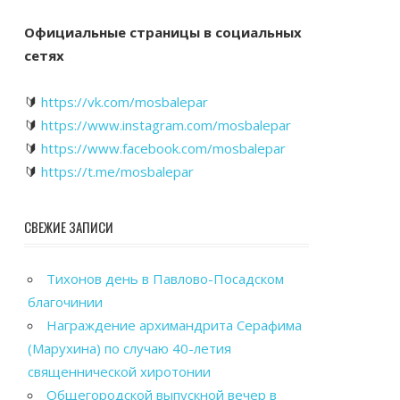
Официальные страницы в социальных
сетях
🔰
https://vk.com/mosbalepar
🔰
https://www.instagram.com/mosbalepar
🔰
https://www.facebook.com/mosbalepar
🔰
https://t.me/mosbalepar
СВЕЖИЕ ЗАПИСИ
Тихонов день в Павлово-Посадском
благочинии
Награждение архимандрита Серафима
(Марухина) по случаю 40-летия
священнической хиротонии
Общегородской выпускной вечер в