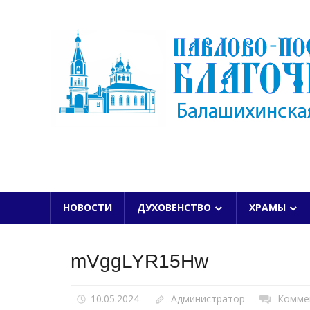
Skip
to
content
БАЛАШИХИНСКОЙ ЕПАРХИИ
НОВОСТИ
ДУХОВЕНСТВО
ХРАМЫ
mVggLYR15Hw
10.05.2024
Администратор
Комме